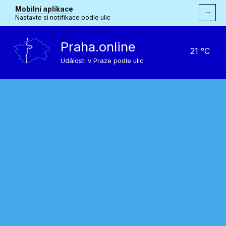
Mobilní aplikace
→
Nastavte si notifikace podle ulic
Praha.online
21 °C
Události v Praze podle ulic