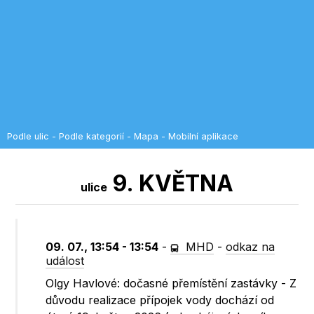
Podle ulic
-
Podle kategorií
-
Mapa
-
Mobilní aplikace
9. KVĚTNA
ulice
09. 07., 13:54 - 13:54
-
MHD
-
odkaz na
událost
Olgy Havlové: dočasné přemístění zastávky - Z
důvodu realizace přípojek vody dochází od