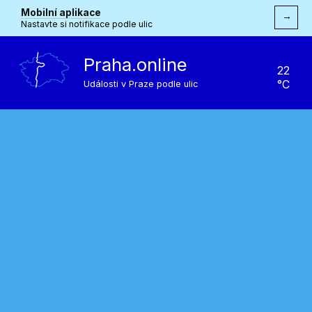
Mobilní aplikace
→
Nastavte si notifikace podle ulic
Praha.online
22
°C
Události v Praze podle ulic