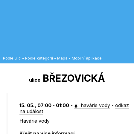
Podle ulic
-
Podle kategorií
-
Mapa
-
Mobilní aplikace
BŘEZOVICKÁ
ulice
15. 05., 07:00 - 01:00
-
havárie vody
-
odkaz
na událost
Havárie vody
Přejít na více informací