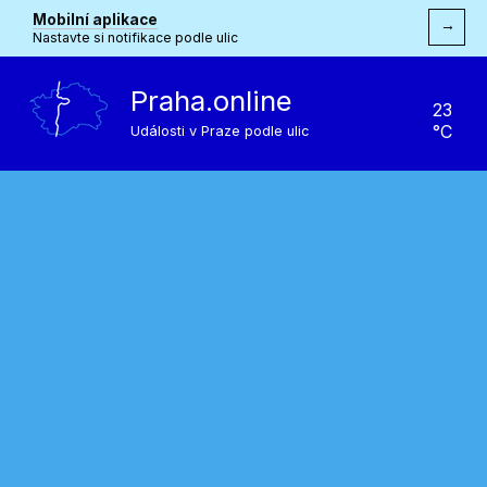
Mobilní aplikace
→
Nastavte si notifikace podle ulic
Praha.online
23
°C
Události v Praze podle ulic