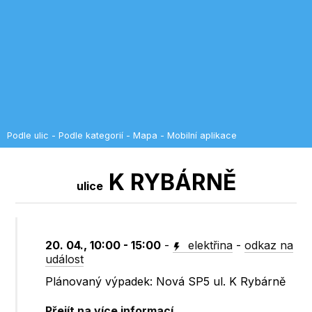
Podle ulic
-
Podle kategorií
-
Mapa
-
Mobilní aplikace
K RYBÁRNĚ
ulice
20. 04., 10:00 - 15:00
-
elektřina
-
odkaz na
událost
Plánovaný výpadek: Nová SP5 ul. K Rybárně
Přejít na více informací