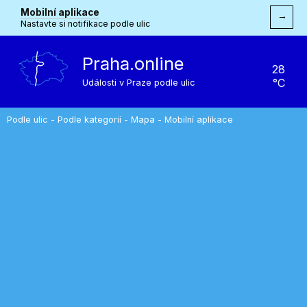
Mobilní aplikace
→
Nastavte si notifikace podle ulic
Praha.online
28
°C
Události v Praze podle ulic
Podle ulic
-
Podle kategorií
-
Mapa
-
Mobilní aplikace