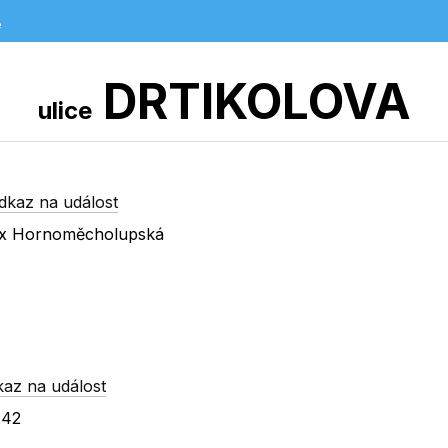
e
DRTIKOLOVA
ulice
dkaz na událost
á x Hornoměcholupská
kaz na událost
 42