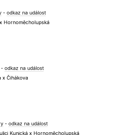
y
-
odkaz na událost
á x Hornoměcholupská
-
odkaz na událost
a x Čihákova
ry
-
odkaz na událost
ulici Kunická x Hornoměcholupská