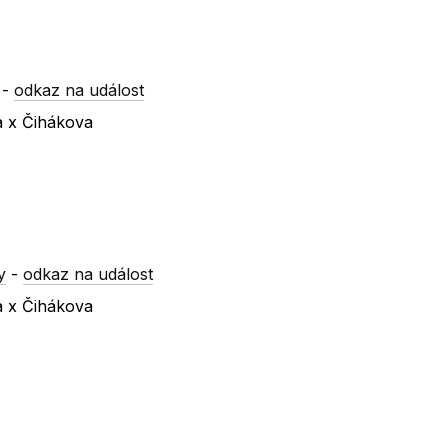
-
odkaz na událost
a x Čihákova
y
-
odkaz na událost
a x Čihákova