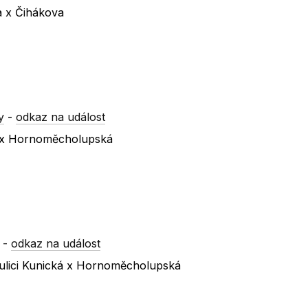
a x Čihákova
y
-
odkaz na událost
á x Hornoměcholupská
-
odkaz na událost
ulici Kunická x Hornoměcholupská