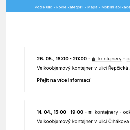
Podle ulic
-
Podle kategorií
-
Mapa
-
Mobilní aplikac
26. 05., 16:00 - 20:00
-
kontejnery
-
o
Velkoobjemový kontejner v ulici Řepčick
Přejít na více informací
14. 04., 15:00 - 19:00
-
kontejnery
-
od
Velkoobjemový kontejner v ulici Čihákova