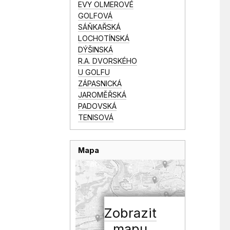
EVY OLMEROVÉ
GOLFOVÁ
SÁŇKAŘSKÁ
LOCHOTÍNSKÁ
DÝŠINSKÁ
R.A. DVORSKÉHO
U GOLFU
ZÁPASNICKÁ
JAROMĚŘSKÁ
PADOVSKÁ
TENISOVÁ
Mapa
Zobrazit
mapu