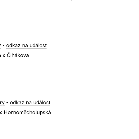
y
-
odkaz na událost
a x Čihákova
ry
-
odkaz na událost
á x Hornoměcholupská