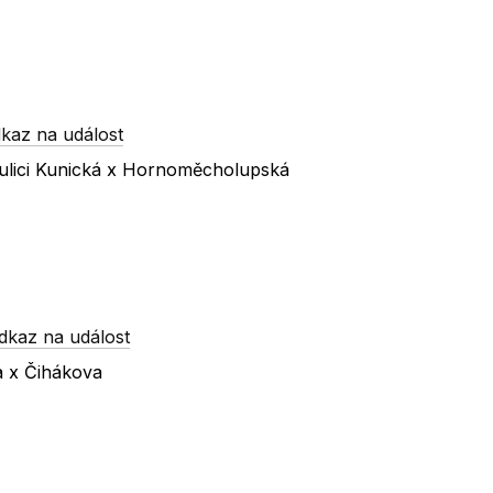
kaz na událost
ulici Kunická x Hornoměcholupská
dkaz na událost
a x Čihákova