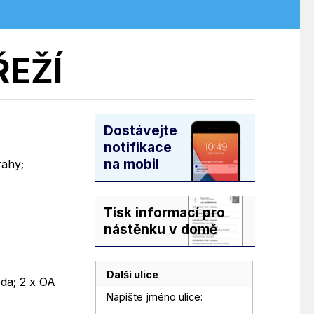
EŽÍ
Dostávejte
notifikace
na mobil
rahy;
Tisk informací pro
nástěnku v domě
Další ulice
oda; 2 x OA
Napište jméno ulice: