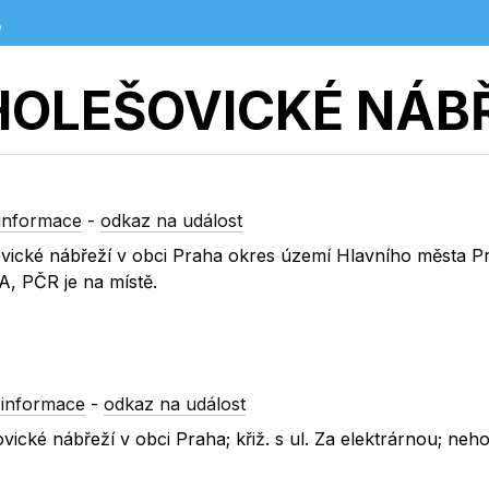
e
OLEŠOVICKÉ NÁBŘ
informace
-
odkaz na událost
šovické nábřeží v obci Praha okres území Hlavního města P
A, PČR je na místě.
 informace
-
odkaz na událost
ovické nábřeží v obci Praha; křiž. s ul. Za elektrárnou; neh