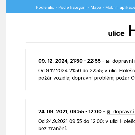
Podle ulic
-
Podle kategorií
-
Mapa
-
Mobilní aplikac
H
ulice
09. 12. 2024, 21:50 - 22:55
-
dopravní 
Od 9.12.2024 21:50 do 22:55; v ulici Hole
požár vozidla; dopravní problém; požár O
24. 09. 2021, 09:55 - 12:00
-
dopravní
Od 24.9.2021 09:55 do 12:00; v ulici Holeš
bez zranění.