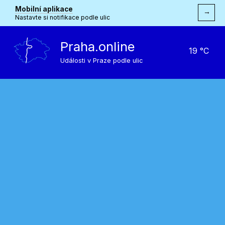
Mobilní aplikace
→
Nastavte si notifikace podle ulic
Praha.online
19 °C
Události v Praze podle ulic