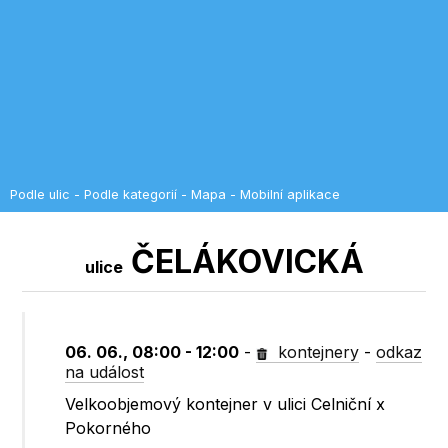
Podle ulic
-
Podle kategorií
-
Mapa
-
Mobilní aplikace
ČELÁKOVICKÁ
ulice
06. 06., 08:00 - 12:00
-
kontejnery
-
odkaz
na událost
Velkoobjemový kontejner v ulici Celniční x
Pokorného