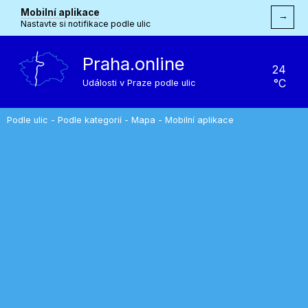
Mobilní aplikace
→
Nastavte si notifikace podle ulic
Praha.online
24
°C
Události v Praze podle ulic
Podle ulic
-
Podle kategorií
-
Mapa
-
Mobilní aplikace