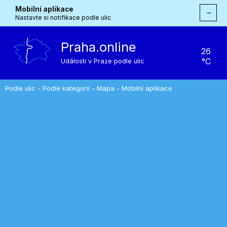
Mobilní aplikace
→
Nastavte si notifikace podle ulic
Praha.online
26
°C
Události v Praze podle ulic
Podle ulic
-
Podle kategorií
-
Mapa
-
Mobilní aplikace