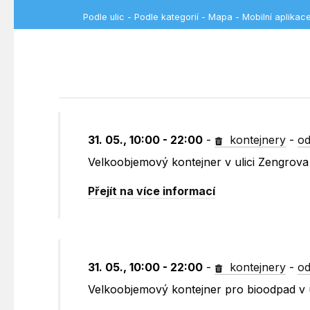
Podle ulic
-
Podle kategorií
-
Mapa
-
Mobilní aplikac
31. 05., 10:00 - 22:00
-
kontejnery
-
od
Velkoobjemový kontejner v ulici Zengrova
Přejít na více informací
31. 05., 10:00 - 22:00
-
kontejnery
-
od
Velkoobjemový kontejner pro bioodpad v u