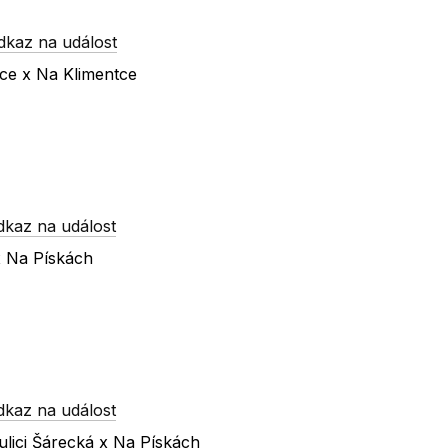
dkaz na událost
nce x Na Klimentce
dkaz na událost
x Na Pískách
dkaz na událost
lici Šárecká x Na Pískách