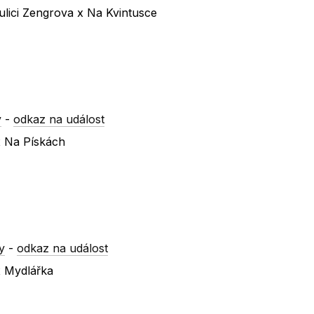
lici Zengrova x Na Kvintusce
y
-
odkaz na událost
x Na Pískách
y
-
odkaz na událost
x Mydlářka