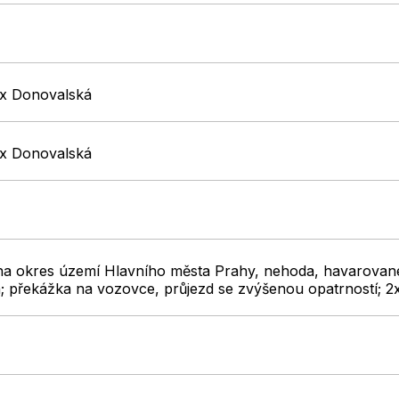
 x Donovalská
 x Donovalská
raha okres území Hlavního města Prahy, nehoda, havarovan
a; překážka na vozovce, průjezd se zvýšenou opatrností; 2