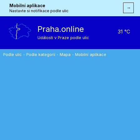
Mobilní aplikace
→
Nastavte si notifikace podle ulic
Praha.online
31 °C
Události v Praze podle ulic
Podle ulic
-
Podle kategorií
-
Mapa
-
Mobilní aplikace