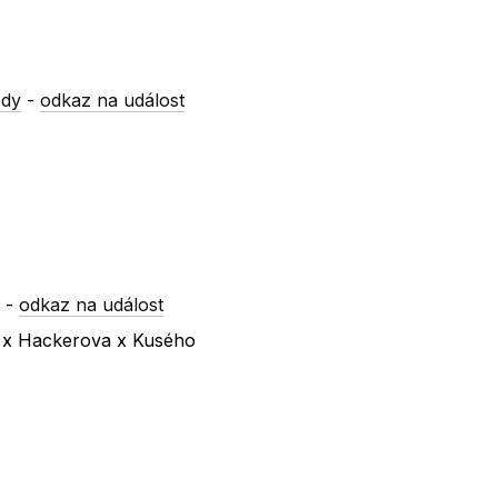
ody
-
odkaz na událost
y
-
odkaz na událost
a x Hackerova x Kusého