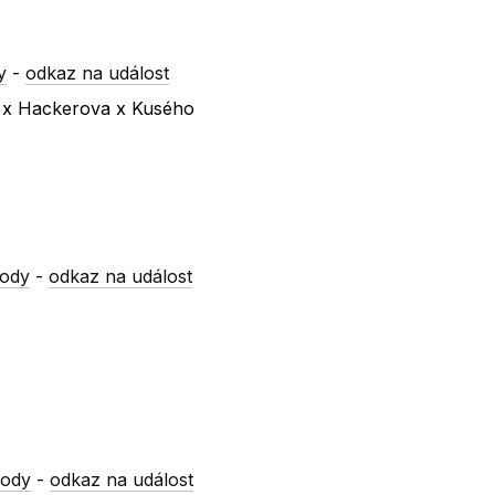
y
-
odkaz na událost
a x Hackerova x Kusého
vody
-
odkaz na událost
vody
-
odkaz na událost