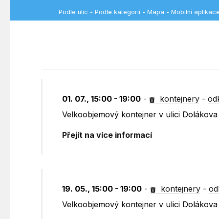
Podle ulic
-
Podle kategorií
-
Mapa
-
Mobilní aplikac
01. 07., 15:00 - 19:00
-
kontejnery
-
od
Velkoobjemový kontejner v ulici Dolákov
Přejít na více informací
19. 05., 15:00 - 19:00
-
kontejnery
-
od
Velkoobjemový kontejner v ulici Dolákov