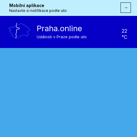
Mobilní aplikace
→
Nastavte si notifikace podle ulic
Praha.online
22
°C
Události v Praze podle ulic