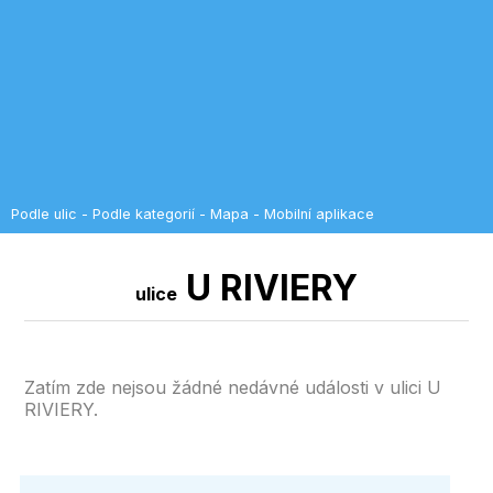
Podle ulic
-
Podle kategorií
-
Mapa
-
Mobilní aplikace
U RIVIERY
ulice
Zatím zde nejsou žádné nedávné události v ulici U
RIVIERY.