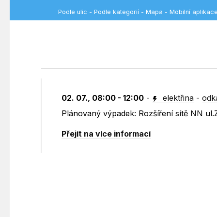
Podle ulic
-
Podle kategorií
-
Mapa
-
Mobilní aplikac
02. 07., 08:00 - 12:00
-
elektřina
-
odk
Plánovaný výpadek: Rozšíření sítě NN ul
Přejít na více informací