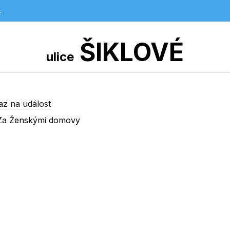
e
ŠIKLOVÉ
ulice
az na událost
.Za Ženskými domovy