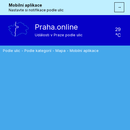
Mobilní aplikace
→
Nastavte si notifikace podle ulic
Praha.online
29
°C
Události v Praze podle ulic
Podle ulic
-
Podle kategorií
-
Mapa
-
Mobilní aplikace