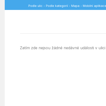
Podle ulic
-
Podle kategorií
-
Mapa
-
Mobilní aplikac
Zatím zde nejsou žádné nedávné události v ul