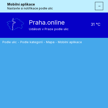
Mobilní aplikace
→
Nastavte si notifikace podle ulic
Praha.online
31 °C
Události v Praze podle ulic
Podle ulic
-
Podle kategorií
-
Mapa
-
Mobilní aplikace