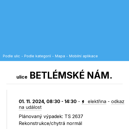
Podle ulic
-
Podle kategorií
-
Mapa
-
Mobilní aplikace
BETLÉMSKÉ NÁM.
ulice
01. 11. 2024, 08:30 - 14:30
-
elektřina
-
odkaz
na událost
Plánovaný výpadek: TS 2637
Rekonstrukce/chytrá normál