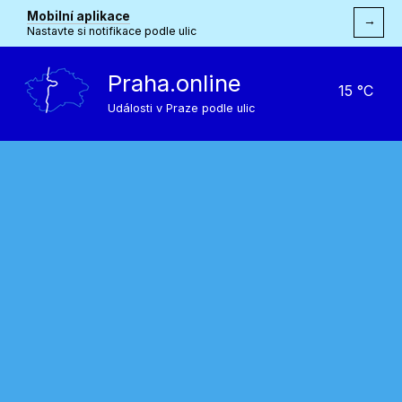
Mobilní aplikace
→
Nastavte si notifikace podle ulic
Praha.online
15 °C
Události v Praze podle ulic