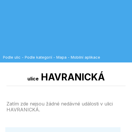
Podle ulic
-
Podle kategorií
-
Mapa
-
Mobilní aplikace
HAVRANICKÁ
ulice
Zatím zde nejsou žádné nedávné události v ulici
HAVRANICKÁ.