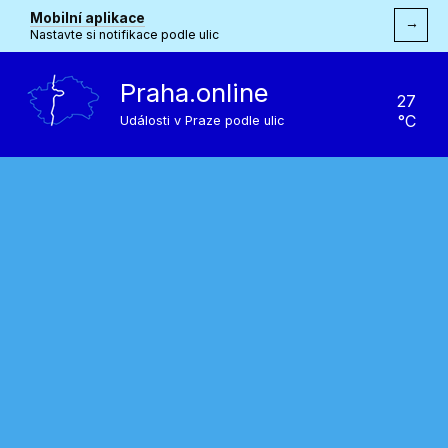
Mobilní aplikace
→
Nastavte si notifikace podle ulic
Praha.online
27
°C
Události v Praze podle ulic