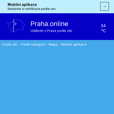
Mobilní aplikace
→
Nastavte si notifikace podle ulic
Praha.online
34
°C
Události v Praze podle ulic
Podle ulic
-
Podle kategorií
-
Mapa
-
Mobilní aplikace