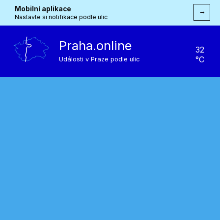
Mobilní aplikace
→
Nastavte si notifikace podle ulic
Praha.online
32
°C
Události v Praze podle ulic