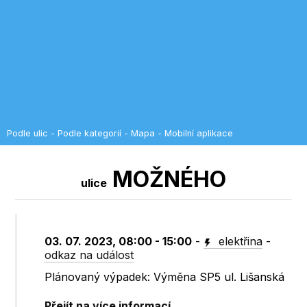
Podle ulic
-
Podle kategorií
-
Mapa
-
Mobilní aplikace
MOŽNÉHO
ulice
03. 07. 2023, 08:00 - 15:00
-
elektřina
-
odkaz na událost
Plánovaný výpadek: Výměna SP5 ul. Lišanská
Přejít na více informací