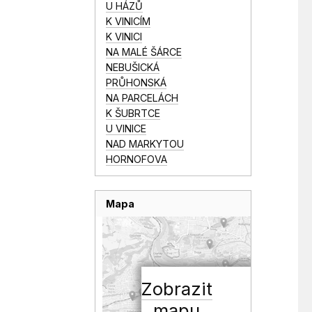
U HÁZŮ
K VINICÍM
K VINICI
NA MALÉ ŠÁRCE
NEBUŠICKÁ
PRŮHONSKÁ
NA PARCELÁCH
K ŠUBRTCE
U VINICE
NAD MARKYTOU
HORNOFOVA
Mapa
Zobrazit
mapu