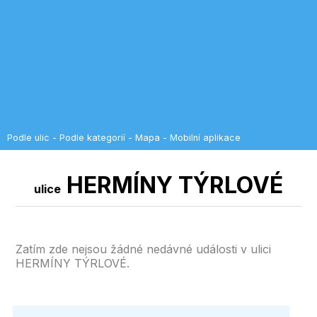
Podle ulic
-
Podle kategorií
-
Mapa
-
Mobilní aplikace
HERMÍNY TÝRLOVÉ
ulice
Zatím zde nejsou žádné nedávné události v ulici
HERMÍNY TÝRLOVÉ.