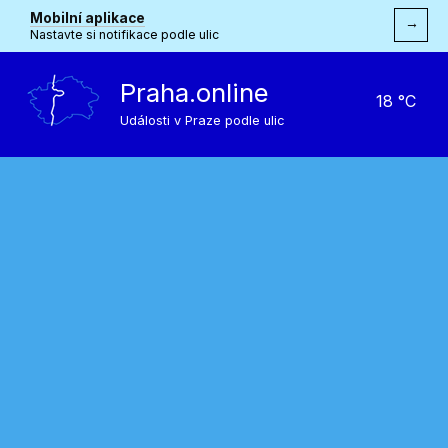
Mobilní aplikace
→
Nastavte si notifikace podle ulic
Praha.online
18 °C
Události v Praze podle ulic