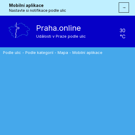
Mobilní aplikace
→
Nastavte si notifikace podle ulic
Praha.online
30
°C
Události v Praze podle ulic
Podle ulic
-
Podle kategorií
-
Mapa
-
Mobilní aplikace