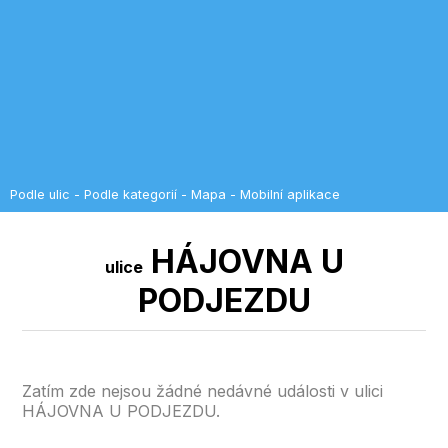
Podle ulic
-
Podle kategorií
-
Mapa
-
Mobilní aplikace
HÁJOVNA U
ulice
PODJEZDU
Zatím zde nejsou žádné nedávné události v ulici
HÁJOVNA U PODJEZDU.