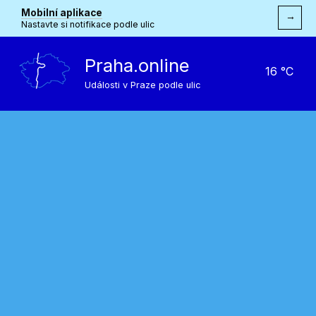
Mobilní aplikace
→
Nastavte si notifikace podle ulic
Praha.online
16 °C
Události v Praze podle ulic