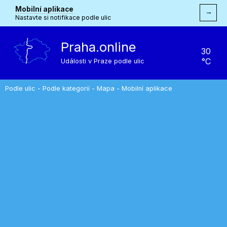
Mobilní aplikace
→
Nastavte si notifikace podle ulic
Praha.online
30
°C
Události v Praze podle ulic
Podle ulic
-
Podle kategorií
-
Mapa
-
Mobilní aplikace