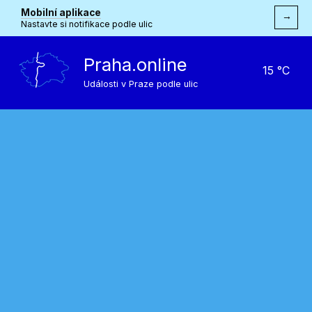
Mobilní aplikace
→
Nastavte si notifikace podle ulic
Praha.online
15 °C
Události v Praze podle ulic