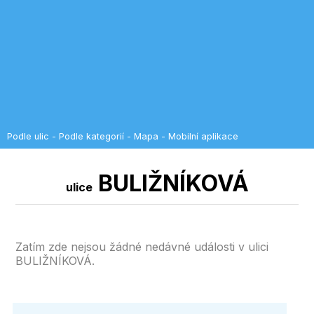
Podle ulic
-
Podle kategorií
-
Mapa
-
Mobilní aplikace
BULIŽNÍKOVÁ
ulice
Zatím zde nejsou žádné nedávné události v ulici
BULIŽNÍKOVÁ.