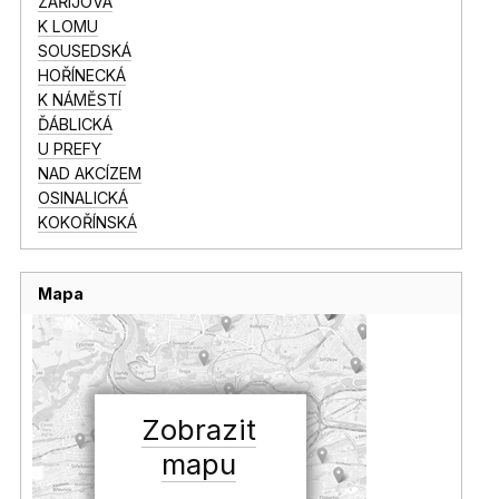
ZÁŘIJOVÁ
K LOMU
SOUSEDSKÁ
HOŘÍNECKÁ
K NÁMĚSTÍ
ĎÁBLICKÁ
U PREFY
NAD AKCÍZEM
OSINALICKÁ
KOKOŘÍNSKÁ
Mapa
Zobrazit
mapu