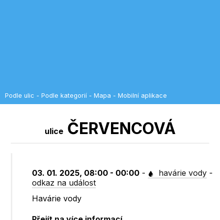
Podle ulic
-
Podle kategorií
-
Mapa
-
Mobilní aplikace
ČERVENCOVÁ
ulice
03. 01. 2025, 08:00 - 00:00
-
havárie vody
-
odkaz na událost
Havárie vody
Přejít na více informací