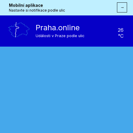
Mobilní aplikace
→
Nastavte si notifikace podle ulic
Praha.online
26
°C
Události v Praze podle ulic