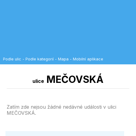
Podle ulic
-
Podle kategorií
-
Mapa
-
Mobilní aplikace
MEČOVSKÁ
ulice
Zatím zde nejsou žádné nedávné události v ulici
MEČOVSKÁ.