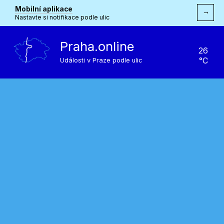
Mobilní aplikace
→
Nastavte si notifikace podle ulic
Praha.online
26
°C
Události v Praze podle ulic