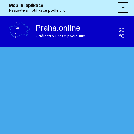
Mobilní aplikace
→
Nastavte si notifikace podle ulic
Praha.online
26
°C
Události v Praze podle ulic