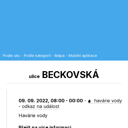
Podle ulic
-
Podle kategorií
-
Mapa
-
Mobilní aplikace
BECKOVSKÁ
ulice
09. 09. 2022, 08:00 - 00:00
-
havárie vody
-
odkaz na událost
Havárie vody
Přejít na více informací