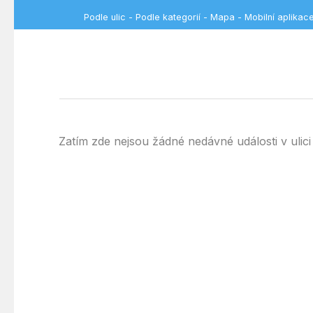
Podle ulic
-
Podle kategorií
-
Mapa
-
Mobilní aplikac
Zatím zde nejsou žádné nedávné události v ul