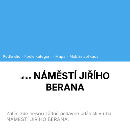
Podle ulic
-
Podle kategorií
-
Mapa
-
Mobilní aplikace
NÁMĚSTÍ JIŘÍHO
ulice
BERANA
Zatím zde nejsou žádné nedávné události v ulici
NÁMĚSTÍ JIŘÍHO BERANA.