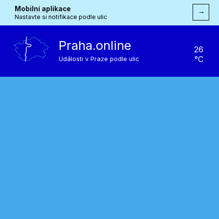
Mobilní aplikace
→
Nastavte si notifikace podle ulic
Praha.online
26
°C
Události v Praze podle ulic