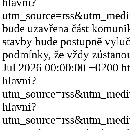
hlavni?
utm_source=rss&utm_med
bude uzavřena část komuni
stavby bude postupně vyluč
podmínky, že vždy zůstanou
Jul 2026 00:00:00 +0200
h
hlavni?
utm_source=rss&utm_med
hlavni?
utm_source=rss&utm_med