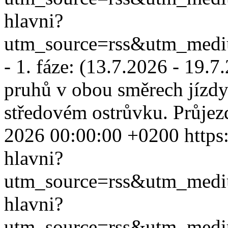
hlavni?
utm_source=rss&utm_med
- 1. fáze: (13.7.2026 - 19.
pruhů v obou směrech jízdy
středovém ostrůvku. Průjez
2026 00:00:00 +0200
https
hlavni?
utm_source=rss&utm_med
hlavni?
utm_source=rss&utm_med