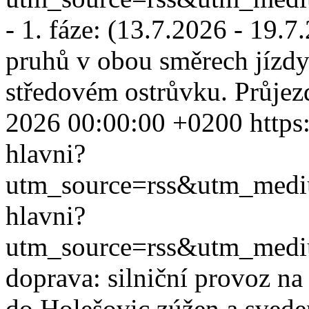
- 1. fáze: (13.7.2026 - 19.
pruhů v obou směrech jízdy
středovém ostrůvku. Průjez
2026 00:00:00 +0200
https
hlavni?
utm_source=rss&utm_med
hlavni?
utm_source=rss&utm_med
doprava: silniční provoz n
do Holešovic zúžen a svede