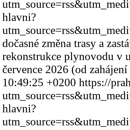
utm_source=rss&utm_med
hlavni?
utm_source=rss&utm_med
dočasné změna trasy a zast
rekonstrukce plynovodu v ul
července 2026 (od zahájení 
10:49:25 +0200
https://pra
utm_source=rss&utm_med
hlavni?
utm_source=rss&utm_med