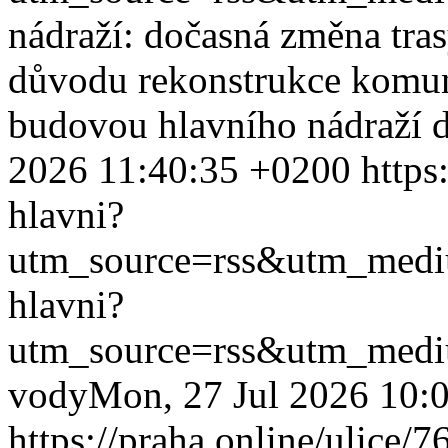
nádraží: dočasná změna tras
důvodu rekonstrukce komun
budovou hlavního nádraží d
2026 11:40:35 +0200
https
hlavni?
utm_source=rss&utm_med
hlavni?
utm_source=rss&utm_med
vody
Mon, 27 Jul 2026 10:
https://praha.online/ulice/