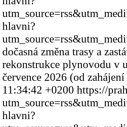
hlavni?
utm_source=rss&utm_med
hlavni?
utm_source=rss&utm_med
dočasná změna trasy a zast
rekonstrukce plynovodu v ul
července 2026 (od zahájení 
11:34:42 +0200
https://pra
utm_source=rss&utm_med
hlavni?