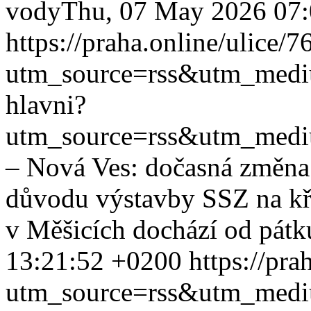
vody
Thu, 07 May 2026 07
https://praha.online/ulice/
utm_source=rss&utm_med
hlavni?
utm_source=rss&utm_med
– Nová Ves: dočasná změna 
důvodu výstavby SSZ na kři
v Měšicích dochází od pátku
13:21:52 +0200
https://pra
utm_source=rss&utm_med