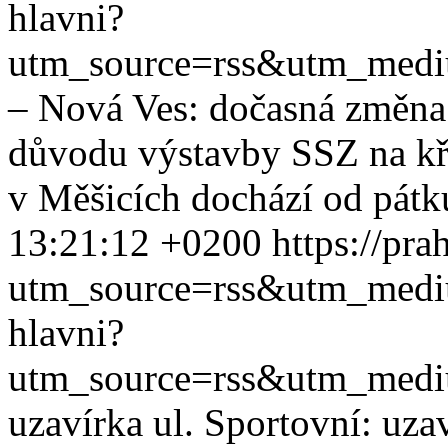
hlavni?
utm_source=rss&utm_med
– Nová Ves: dočasná změna 
důvodu výstavby SSZ na kři
v Měšicích dochází od pátku
13:21:12 +0200
https://pra
utm_source=rss&utm_med
hlavni?
utm_source=rss&utm_med
uzavírka ul. Sportovní: uza