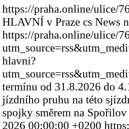
https://praha.online/ulice/
HLAVNÍ v Praze
cs
News
n
https://praha.online/ulice/
utm_source=rss&utm_med
hlavni?
utm_source=rss&utm_med
termínu od 31.8.2026 do 4.
jízdního pruhu na této sjíz
spojky směrem na Spořilov (
2026 00:00:00 +0200
https