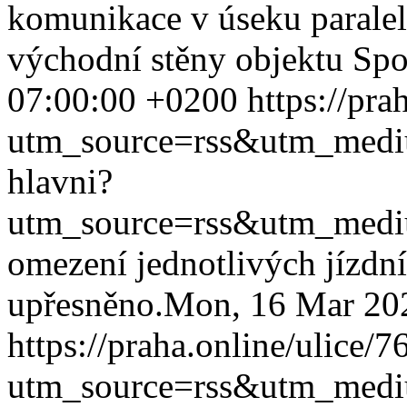
komunikace v úseku parale
východní stěny objektu Spor
07:00:00 +0200
https://pra
utm_source=rss&utm_med
hlavni?
utm_source=rss&utm_med
omezení jednotlivých jízdn
upřesněno.
Mon, 16 Mar 20
https://praha.online/ulice/
utm_source=rss&utm_med