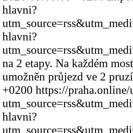
hlavni?
utm_source=rss&utm_med
hlavni?
utm_source=rss&utm_med
na 2 etapy. Na každém most
umožněn průjezd ve 2 pruzí
+0200
https://praha.online
utm_source=rss&utm_med
hlavni?
utm_source=rss&utm_med