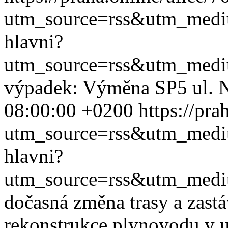
utm_source=rss&utm_med
hlavni?
utm_source=rss&utm_med
výpadek: Výměna SP5 ul. N
08:00:00 +0200
https://pra
utm_source=rss&utm_med
hlavni?
utm_source=rss&utm_med
dočasná změna trasy a zast
rekonstrukce plynovodu v ul