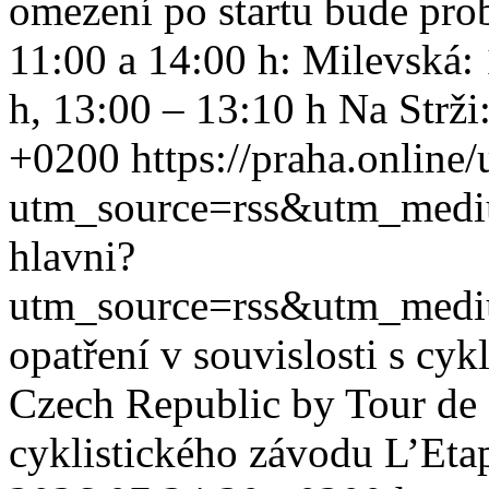
omezení po startu bude prob
11:00 a 14:00 h: Milevská: 
h, 13:00 – 13:10 h Na Strži:
+0200
https://praha.online
utm_source=rss&utm_med
hlavni?
utm_source=rss&utm_med
opatření v souvislosti s cy
Czech Republic by Tour de
cyklistického závodu L’Eta