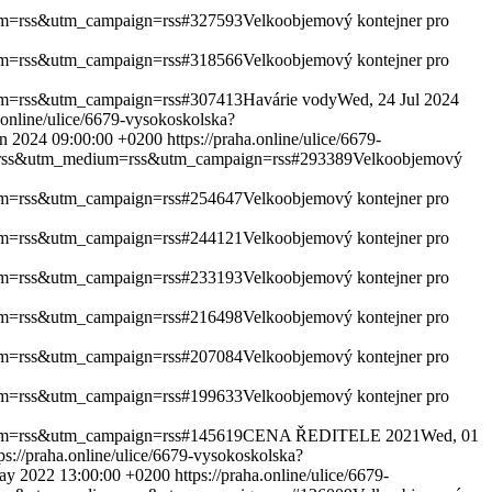
dium=rss&utm_campaign=rss#327593
Velkoobjemový kontejner pro
dium=rss&utm_campaign=rss#318566
Velkoobjemový kontejner pro
dium=rss&utm_campaign=rss#307413
Havárie vody
Wed, 24 Jul 2024
a.online/ulice/6679-vysokoskolska?
un 2024 09:00:00 +0200
https://praha.online/ulice/6679-
rce=rss&utm_medium=rss&utm_campaign=rss#293389
Velkoobjemový
dium=rss&utm_campaign=rss#254647
Velkoobjemový kontejner pro
dium=rss&utm_campaign=rss#244121
Velkoobjemový kontejner pro
dium=rss&utm_campaign=rss#233193
Velkoobjemový kontejner pro
dium=rss&utm_campaign=rss#216498
Velkoobjemový kontejner pro
dium=rss&utm_campaign=rss#207084
Velkoobjemový kontejner pro
dium=rss&utm_campaign=rss#199633
Velkoobjemový kontejner pro
dium=rss&utm_campaign=rss#145619
CENA ŘEDITELE 2021
Wed, 01
tps://praha.online/ulice/6679-vysokoskolska?
May 2022 13:00:00 +0200
https://praha.online/ulice/6679-