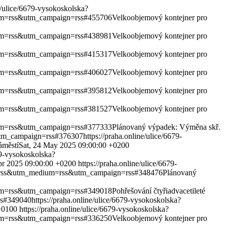
ne/ulice/6679-vysokoskolska?
dium=rss&utm_campaign=rss#455706
Velkoobjemový kontejner pro
dium=rss&utm_campaign=rss#438981
Velkoobjemový kontejner pro
dium=rss&utm_campaign=rss#415317
Velkoobjemový kontejner pro
dium=rss&utm_campaign=rss#406027
Velkoobjemový kontejner pro
dium=rss&utm_campaign=rss#395812
Velkoobjemový kontejner pro
dium=rss&utm_campaign=rss#381527
Velkoobjemový kontejner pro
dium=rss&utm_campaign=rss#377333
Plánovaný výpadek: Výměna skř.
&utm_campaign=rss#376307
https://praha.online/ulice/6679-
áměstí
Sat, 24 May 2025 09:00:00 +0200
79-vysokoskolska?
pr 2025 09:00:00 +0200
https://praha.online/ulice/6679-
rce=rss&utm_medium=rss&utm_campaign=rss#348476
Plánovaný
dium=rss&utm_campaign=rss#349018
Pohřešování čtyřiadvacetileté
ss#349040
https://praha.online/ulice/6679-vysokoskolska?
+0100
https://praha.online/ulice/6679-vysokoskolska?
dium=rss&utm_campaign=rss#336250
Velkoobjemový kontejner pro