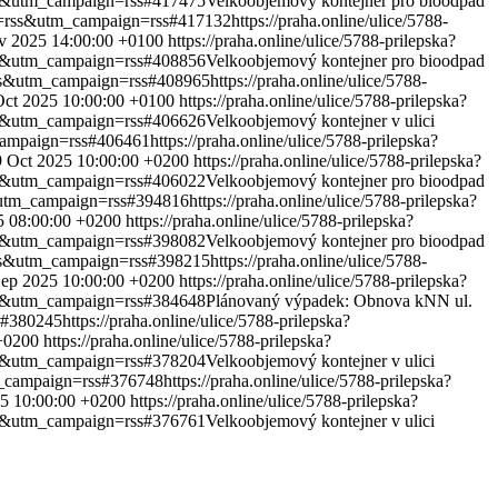
rss&utm_campaign=rss#417475
Velkoobjemový kontejner pro bioodpad
um=rss&utm_campaign=rss#417132
https://praha.online/ulice/5788-
v 2025 14:00:00 +0100
https://praha.online/ulice/5788-prilepska?
rss&utm_campaign=rss#408856
Velkoobjemový kontejner pro bioodpad
rss&utm_campaign=rss#408965
https://praha.online/ulice/5788-
Oct 2025 10:00:00 +0100
https://praha.online/ulice/5788-prilepska?
rss&utm_campaign=rss#406626
Velkoobjemový kontejner v ulici
_campaign=rss#406461
https://praha.online/ulice/5788-prilepska?
9 Oct 2025 10:00:00 +0200
https://praha.online/ulice/5788-prilepska?
rss&utm_campaign=rss#406022
Velkoobjemový kontejner pro bioodpad
s&utm_campaign=rss#394816
https://praha.online/ulice/5788-prilepska?
5 08:00:00 +0200
https://praha.online/ulice/5788-prilepska?
rss&utm_campaign=rss#398082
Velkoobjemový kontejner pro bioodpad
rss&utm_campaign=rss#398215
https://praha.online/ulice/5788-
Sep 2025 10:00:00 +0200
https://praha.online/ulice/5788-prilepska?
rss&utm_campaign=rss#384648
Plánovaný výpadek: Obnova kNN ul.
s#380245
https://praha.online/ulice/5788-prilepska?
+0200
https://praha.online/ulice/5788-prilepska?
rss&utm_campaign=rss#378204
Velkoobjemový kontejner v ulici
m_campaign=rss#376748
https://praha.online/ulice/5788-prilepska?
5 10:00:00 +0200
https://praha.online/ulice/5788-prilepska?
rss&utm_campaign=rss#376761
Velkoobjemový kontejner v ulici