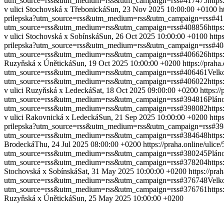
utm_source=rss&utm_medium=rss&utm_campaign=rss#417475
http
v ulici Stochovská x Třebonická
Sun, 23 Nov 2025 10:00:00 +0100
h
prilepska?utm_source=rss&utm_medium=rss&utm_campaign=rss#4
utm_source=rss&utm_medium=rss&utm_campaign=rss#408856
http
v ulici Stochovská x Sobínská
Sun, 26 Oct 2025 10:00:00 +0100
http
prilepska?utm_source=rss&utm_medium=rss&utm_campaign=rss#4
utm_source=rss&utm_medium=rss&utm_campaign=rss#406626
http
Ruzyňská x Únětická
Sun, 19 Oct 2025 10:00:00 +0200
https://pra
utm_source=rss&utm_medium=rss&utm_campaign=rss#406461
Velk
utm_source=rss&utm_medium=rss&utm_campaign=rss#406022
http
v ulici Ruzyňská x Ledecká
Sat, 18 Oct 2025 09:00:00 +0200
https:
utm_source=rss&utm_medium=rss&utm_campaign=rss#394816
Plán
utm_source=rss&utm_medium=rss&utm_campaign=rss#398082
http
v ulici Rakovnická x Ledecká
Sun, 21 Sep 2025 10:00:00 +0200
http
prilepska?utm_source=rss&utm_medium=rss&utm_campaign=rss#3
utm_source=rss&utm_medium=rss&utm_campaign=rss#384648
http
Brodecká
Thu, 24 Jul 2025 08:00:00 +0200
https://praha.online/ul
utm_source=rss&utm_medium=rss&utm_campaign=rss#380245
Plán
utm_source=rss&utm_medium=rss&utm_campaign=rss#378204
http
Stochovská x Sobínská
Sat, 31 May 2025 10:00:00 +0200
https://pr
utm_source=rss&utm_medium=rss&utm_campaign=rss#376748
Velk
utm_source=rss&utm_medium=rss&utm_campaign=rss#376761
http
Ruzyňská x Únětická
Sun, 25 May 2025 10:00:00 +0200