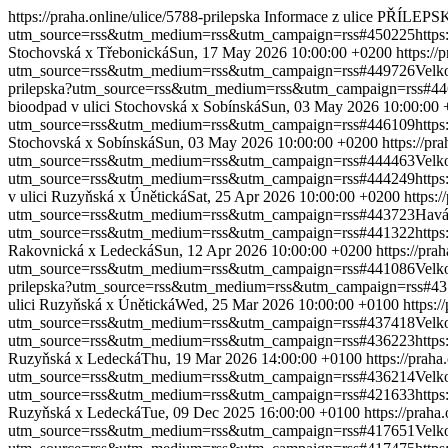
https://praha.online/ulice/5788-prilepska
Informace z ulice PŘÍLEPS
utm_source=rss&utm_medium=rss&utm_campaign=rss#450225
http
Stochovská x Třebonická
Sun, 17 May 2026 10:00:00 +0200
https:/
utm_source=rss&utm_medium=rss&utm_campaign=rss#449726
Velk
prilepska?utm_source=rss&utm_medium=rss&utm_campaign=rss#4
bioodpad v ulici Stochovská x Sobínská
Sun, 03 May 2026 10:00:00
utm_source=rss&utm_medium=rss&utm_campaign=rss#446109
http
Stochovská x Sobínská
Sun, 03 May 2026 10:00:00 +0200
https://p
utm_source=rss&utm_medium=rss&utm_campaign=rss#444463
Velk
utm_source=rss&utm_medium=rss&utm_campaign=rss#444249
http
v ulici Ruzyňská x Únětická
Sat, 25 Apr 2026 10:00:00 +0200
https:
utm_source=rss&utm_medium=rss&utm_campaign=rss#443723
Havá
utm_source=rss&utm_medium=rss&utm_campaign=rss#441322
http
Rakovnická x Ledecká
Sun, 12 Apr 2026 10:00:00 +0200
https://pr
utm_source=rss&utm_medium=rss&utm_campaign=rss#441086
Velk
prilepska?utm_source=rss&utm_medium=rss&utm_campaign=rss#4
ulici Ruzyňská x Únětická
Wed, 25 Mar 2026 10:00:00 +0100
https:
utm_source=rss&utm_medium=rss&utm_campaign=rss#437418
Velk
utm_source=rss&utm_medium=rss&utm_campaign=rss#436223
http
Ruzyňská x Ledecká
Thu, 19 Mar 2026 14:00:00 +0100
https://pra
utm_source=rss&utm_medium=rss&utm_campaign=rss#436214
Velk
utm_source=rss&utm_medium=rss&utm_campaign=rss#421633
http
Ruzyňská x Ledecká
Tue, 09 Dec 2025 16:00:00 +0100
https://pra
utm_source=rss&utm_medium=rss&utm_campaign=rss#417651
Velk