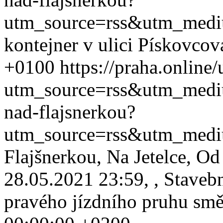
utm_source=rss&utm_med
kontejner v ulici Pískovcov
+0100
https://praha.online
utm_source=rss&utm_med
nad-flajsnerkou?
utm_source=rss&utm_med
Flajšnerkou, Na Jetelce, O
28.05.2021 23:59, , Stave
pravého jízdního pruhu smě