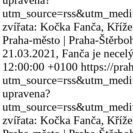
utm_source=rss&utm_med
zvířata: Kočka Fanča, Křížen
Praha-město | Praha-Štěrbo
21.03.2021, Fanča je necelý
12:00:00 +0100
https://pra
utm_source=rss&utm_med
upravena?
utm_source=rss&utm_med
zvířata: Kočka Fanča, Křížen