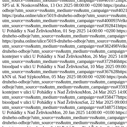
utm_source=rss&utm_medium=rss&utm_campaign=rss#401072
http
SP5 ul. K Noskovně
Mon, 13 Oct 2025 08:00:00 +0200
https://pra
odboje?utm_source=rss&utm_medium=rss&utm_campaign=rss#402
https://praha.online/ulice/5019-druheho-odboje?utm_source=rss&
utm_source=rss&utm_medium=rss&utm_campaign=rss#400093
Velk
utm_source=rss&utm_medium=rss&utm_campaign=rss#392841
http
U Pohádky x Nad Želivkou
Mon, 01 Sep 2025 14:00:00 +0200
https
druheho-odboje?utm_source=rss&utm_medium=rss&utm_campaign=
https://praha.online/ulice/5019-druheho-odboje?utm_source=rss&
utm_source=rss&utm_medium=rss&utm_campaign=rss#382498
Velk
druheho-odboje?utm_source=rss&utm_medium=rss&utm_campaign=
kontejner v ulici U Pohádky x Nad Želivkou
Mon, 26 May 2025 14:0
utm_source=rss&utm_medium=rss&utm_campaign=rss#372946
http
bioodpad v ulici U Pohádky x Nad Želivkou
Sat, 10 May 2025 09:00
utm_source=rss&utm_medium=rss&utm_campaign=rss#367628
http
kNN ul. Nad Sýpkou
Mon, 05 May 2025 08:00:00 +0200
https://pr
druheho-odboje?utm_source=rss&utm_medium=rss&utm_campaign=
odboje?utm_source=rss&utm_medium=rss&utm_campaign=rss#359
kontejner v ulici U Pohádky x Nad Želivkou
Mon, 24 Mar 2025 14:0
utm_source=rss&utm_medium=rss&utm_campaign=rss#358477
http
bioodpad v ulici U Pohádky x Nad Želivkou
Sat, 22 Mar 2025 09:00
utm_source=rss&utm_medium=rss&utm_campaign=rss#348751
http
U Pohádky x Nad Želivkou
Mon, 20 Jan 2025 14:00:00 +0100
https
druheho-odboje?utm_source=rss&utm_medium=rss&utm_campaign=
druheho-odboje?utm_source=rss&utm_medium=rss&utm_campaign=