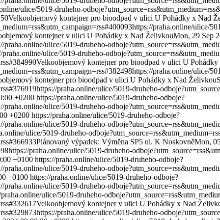
s://praha.online/ulice/5019-druheho-odboje?utm_source=rss&utm_m
ha.online/ulice/5019-druheho-odboje?utm_source=rss&utm_medium=r
150
Velkoobjemový kontejner pro bioodpad v ulici U Pohádky x Nad Ž
utm_medium=rss&utm_campaign=rss#400093
https://praha.online/ulice/
oobjemový kontejner v ulici U Pohádky x Nad Želivkou
Mon, 29 Sep 2
s://praha.online/ulice/5019-druheho-odboje?utm_source=rss&utm_m
://praha.online/ulice/5019-druheho-odboje?utm_source=rss&utm_me
rss#384990
Velkoobjemový kontejner pro bioodpad v ulici U Pohádky
utm_medium=rss&utm_campaign=rss#382498
https://praha.online/ulice/
oobjemový kontejner pro bioodpad v ulici U Pohádky x Nad Želivkou
S
rss#376919
https://praha.online/ulice/5019-druheho-odboje?utm_s
0:00 +0200
https://praha.online/ulice/5019-druheho-odboje?
s://praha.online/ulice/5019-druheho-odboje?utm_source=rss&utm_m
:00 +0200
https://praha.online/ulice/5019-druheho-odboje?
s://praha.online/ulice/5019-druheho-odboje?utm_source=rss&utm_m
aha.online/ulice/5019-druheho-odboje?utm_source=rss&utm_medium=
rss#366933
Plánovaný výpadek: Výměna SP5 ul. K Noskovně
Mon, 05
398
https://praha.online/ulice/5019-druheho-odboje?utm_source=rs
0:00 +0100
https://praha.online/ulice/5019-druheho-odboje?
s://praha.online/ulice/5019-druheho-odboje?utm_source=rss&utm_m
:00 +0100
https://praha.online/ulice/5019-druheho-odboje?
s://praha.online/ulice/5019-druheho-odboje?utm_source=rss&utm_m
://praha.online/ulice/5019-druheho-odboje?utm_source=rss&utm_me
rss#332617
Velkoobjemový kontejner v ulici U Pohádky x Nad Želivk
rss#329873
https://praha.online/ulice/5019-druheho-odboje?utm_s