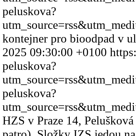
peluskova?
utm_source=rss&utm_med
kontejner pro bioodpad v ul
2025 09:30:00 +0100
https
peluskova?
utm_source=rss&utm_med
peluskova?
utm_source=rss&utm_med
HZS v Praze 14, Pelušková 
patro). Složky IZS jedou na