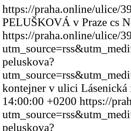
https://praha.online/ulice/
PELUŠKOVÁ v Praze
cs
N
https://praha.online/ulice/
utm_source=rss&utm_med
peluskova?
utm_source=rss&utm_med
kontejner v ulici Lásenická
14:00:00 +0200
https://pr
utm_source=rss&utm_med
peluskova?