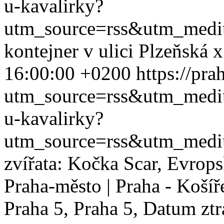
u-kavalirky?
utm_source=rss&utm_med
kontejner v ulici Plzeňská
16:00:00 +0200
https://pra
utm_source=rss&utm_med
u-kavalirky?
utm_source=rss&utm_med
zvířata: Kočka Scar, Evrops
Praha-město | Praha - Koší
Praha 5, Praha 5, Datum ztrá