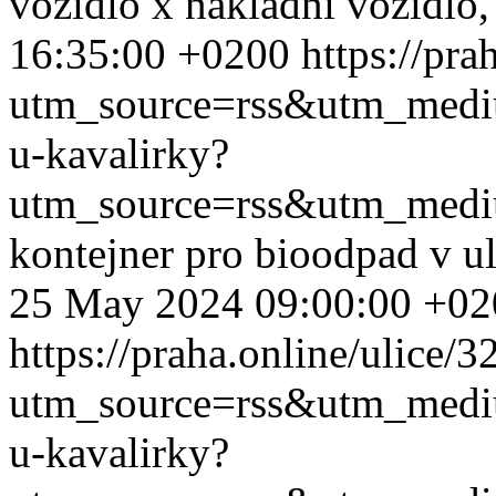
vozidlo x nákladní vozidlo,
16:35:00 +0200
https://pra
utm_source=rss&utm_med
u-kavalirky?
utm_source=rss&utm_med
kontejner pro bioodpad v u
25 May 2024 09:00:00 +02
https://praha.online/ulice/
utm_source=rss&utm_med
u-kavalirky?