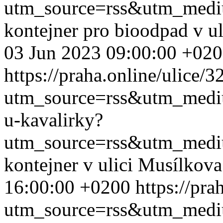
utm_source=rss&utm_med
kontejner pro bioodpad v u
03 Jun 2023 09:00:00 +02
https://praha.online/ulice/
utm_source=rss&utm_med
u-kavalirky?
utm_source=rss&utm_med
kontejner v ulici Musílkov
16:00:00 +0200
https://pra
utm_source=rss&utm_med