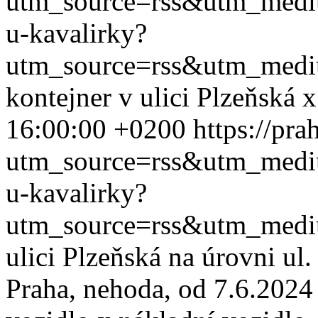
utm_source=rss&utm_med
u-kavalirky?
utm_source=rss&utm_med
kontejner v ulici Plzeňská
16:00:00 +0200
https://pra
utm_source=rss&utm_med
u-kavalirky?
utm_source=rss&utm_med
ulici Plzeňská na úrovni ul
Praha, nehoda, od 7.6.2024