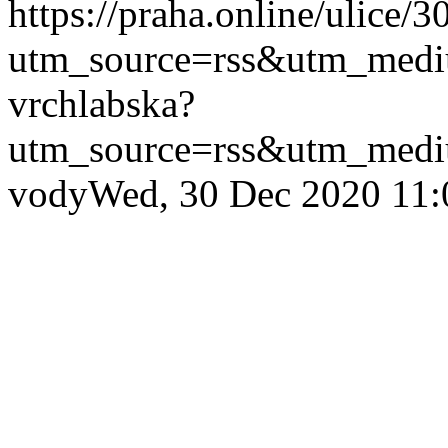
https://praha.online/ulice/
utm_source=rss&utm_med
vrchlabska?
utm_source=rss&utm_med
vody
Wed, 30 Dec 2020 11: