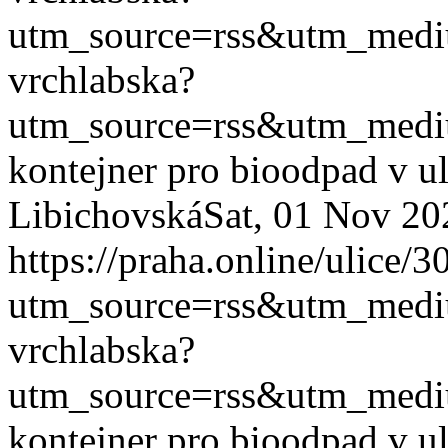
utm_source=rss&utm_med
vrchlabska?
utm_source=rss&utm_med
kontejner pro bioodpad v u
Libichovská
Sat, 01 Nov 20
https://praha.online/ulice/
utm_source=rss&utm_med
vrchlabska?
utm_source=rss&utm_med
kontejner pro bioodpad v u