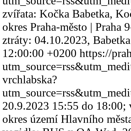
utm_source=rss&utm_med
zvířata: Kočka Babetka, Ko
okres Praha-město | Praha 
ztráty: 04.10.2023, Babetka 
12:00:00 +0200
https://pra
utm_source=rss&utm_med
vrchlabska?
utm_source=rss&utm_med
20.9.2023 15:55 do 18:00; v
okres území Hlavního měst