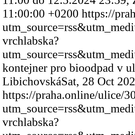
11:00:00 +0200
https://pra
utm_source=rss&utm_med
vrchlabska?
utm_source=rss&utm_med
kontejner pro bioodpad v u
Libichovská
Sat, 28 Oct 20
https://praha.online/ulice/
utm_source=rss&utm_med
vrchlabska?