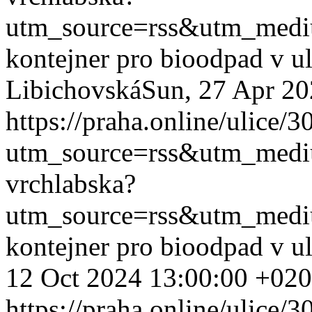
utm_source=rss&utm_med
kontejner pro bioodpad v u
Libichovská
Sun, 27 Apr 2
https://praha.online/ulice/
utm_source=rss&utm_med
vrchlabska?
utm_source=rss&utm_med
kontejner pro bioodpad v u
12 Oct 2024 13:00:00 +02
https://praha.online/ulice/