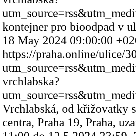
utm_source=rss&utm_med
kontejner pro bioodpad v u
18 May 2024 09:00:00 +02
https://praha.online/ulice/
utm_source=rss&utm_med
vrchlabska?
utm_source=rss&utm_med
Vrchlabská, od křižovatky s
centra, Praha 19, Praha, uz
11:00 do 12.5.2024 23:59, 