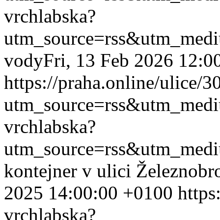
vrchlabska?
utm_source=rss&utm_med
vody
Fri, 13 Feb 2026 12:0
https://praha.online/ulice/
utm_source=rss&utm_med
vrchlabska?
utm_source=rss&utm_med
kontejner v ulici Železnobr
2025 14:00:00 +0100
https
vrchlabska?