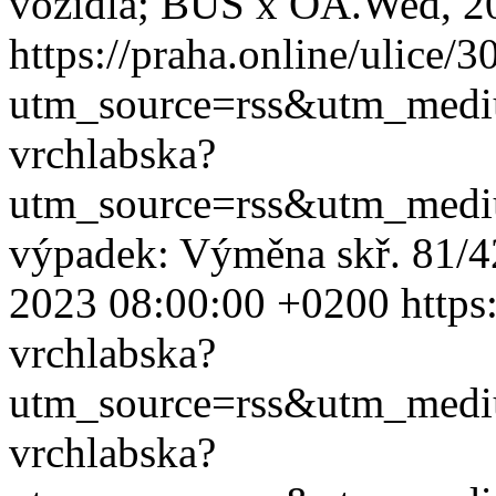
vozidla; BUS x OA.
Wed, 2
https://praha.online/ulice/
utm_source=rss&utm_med
vrchlabska?
utm_source=rss&utm_med
výpadek: Výměna skř. 81/4
2023 08:00:00 +0200
https
vrchlabska?
utm_source=rss&utm_med
vrchlabska?