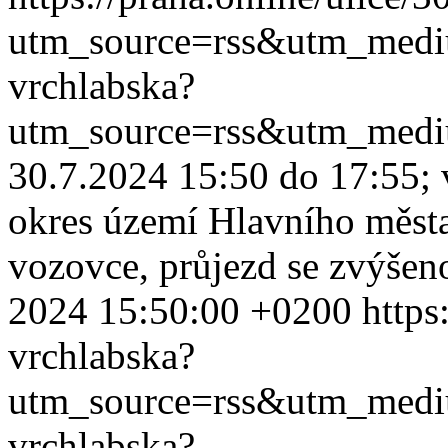
utm_source=rss&utm_med
vrchlabska?
utm_source=rss&utm_med
30.7.2024 15:50 do 17:55; v
okres území Hlavního města
vozovce, průjezd se zvýšeno
2024 15:50:00 +0200
https
vrchlabska?
utm_source=rss&utm_med
vrchlabska?