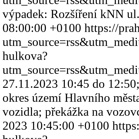
výpadek: Rozšíření kNN ul
08:00:00 +0100
https://pr
utm_source=rss&utm_med
hulkova?
utm_source=rss&utm_med
27.11.2023 10:45 do 12:50;
okres území Hlavního měst
vozidla; překážka na vozovce
2023 10:45:00 +0100
https