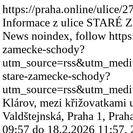
https://praha.online/ulice/
Informace z ulice STAR
News
noindex, follow
https
zamecke-schody?
utm_source=rss&utm_med
stare-zamecke-schody?
utm_source=rss&utm_med
Klárov, mezi křižovatkami 
Valdštejnská, Praha 1, Pra
09:57 do 18.2.2026 11:57, 2