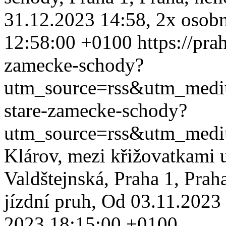
31.12.2023 14:58, 2x osobní
12:58:00 +0100
https://pra
zamecke-schody?
utm_source=rss&utm_med
stare-zamecke-schody?
utm_source=rss&utm_med
Klárov, mezi křižovatkami 
Valdštejnská, Praha 1, Prah
jízdní pruh, Od 03.11.2023
2023 18:15:00 +0100