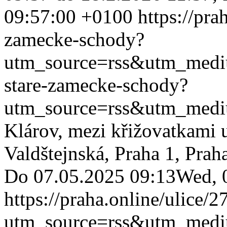
09:57:00 +0100
https://pra
zamecke-schody?
utm_source=rss&utm_med
stare-zamecke-schody?
utm_source=rss&utm_med
Klárov, mezi křižovatkami 
Valdštejnská, Praha 1, Pra
Do 07.05.2025 09:13
Wed, 
https://praha.online/ulice/
utm_source=rss&utm_med