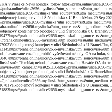
SKÁ v Praze
cs
News
noindex, follow
https://praha.online/ulice/2656
s://praha.online/ulice/2656-myslinska?utm_source=rss&utm_medium
praha.online/ulice/2656-myslinska?utm_source=rss&utm_medium=rss
oobjemový kontejner v ulici Štěrboholská x U Branek
Mon, 29 Sep 202
s://praha.online/ulice/2656-myslinska?utm_source=rss&utm_medium
/praha.online/ulice/2656-myslinska?utm_source=rss&utm_medium=rs
oobjemový kontejner pro bioodpad v ulici Štěrboholská x U Branek
Sun
19477
https://praha.online/ulice/2656-myslinska?utm_source=rss&u
ps://praha.online/ulice/2656-myslinska?utm_source=rss&utm_medium
97002
Velkoobjemový kontejner v ulici Štěrboholská x U Branek
Thu, 
93145
https://praha.online/ulice/2656-myslinska?utm_source=rss&u
da; havarované vozidlo; probíhá vyšetřování nehody; OA na boku, slo.
58467
https://praha.online/ulice/2656-myslinska?utm_source=rss&u
línská směr Třemblat; nehoda; havarované vozidlo; Havárie OA do stro
edium=rss&utm_campaign=rss#251135
https://praha.online/ulice/2656-my
objemový kontejner pro bioodpad v ulici Štěrboholská x U Branek
Sun
34128
https://praha.online/ulice/2656-myslinska?utm_source=rss&u
ps://praha.online/ulice/2656-myslinska?utm_source=rss&utm_medium
16781
Velkoobjemový kontejner v ulici Štěrboholská x U Branek
Sun, 
71883
https://praha.online/ulice/2656-myslinska?utm_source=rss&u