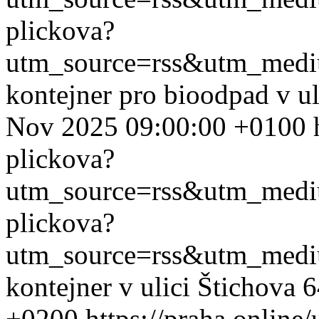
plickova?
utm_source=rss&utm_med
kontejner pro bioodpad v ul
Nov 2025 09:00:00 +0100
plickova?
utm_source=rss&utm_med
plickova?
utm_source=rss&utm_med
kontejner v ulici Štichova 
+0200
https://praha.online