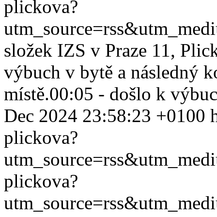
plickova?
utm_source=rss&utm_med
složek IZS v Praze 11, Pli
výbuch v bytě a následný k
místě.00:05 - došlo k výbuc
Dec 2024 23:58:23 +0100
plickova?
utm_source=rss&utm_med
plickova?
utm_source=rss&utm_med