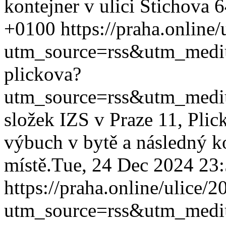
kontejner v ulici Štichova 
+0100
https://praha.online
utm_source=rss&utm_med
plickova?
utm_source=rss&utm_med
složek IZS v Praze 11, Pli
výbuch v bytě a následný k
místě.
Tue, 24 Dec 2024 23
https://praha.online/ulice/
utm_source=rss&utm_med