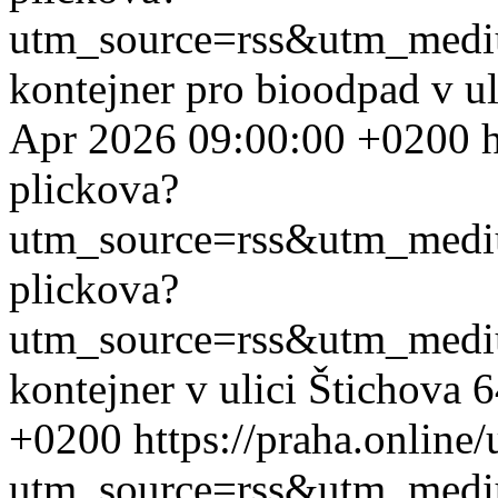
utm_source=rss&utm_med
kontejner pro bioodpad v ul
Apr 2026 09:00:00 +0200
plickova?
utm_source=rss&utm_med
plickova?
utm_source=rss&utm_med
kontejner v ulici Štichova 
+0200
https://praha.online
utm_source=rss&utm_med