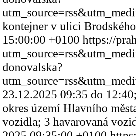
utm_source=rss&utm_med
kontejner v ulici Brodskéh
15:00:00 +0100
https://pr
utm_source=rss&utm_med
donovalska?
utm_source=rss&utm_med
23.12.2025 09:35 do 12:40;
okres území Hlavního měst
vozidla; 3 havarovaná vozid
2025 09:35:00 +0100
https