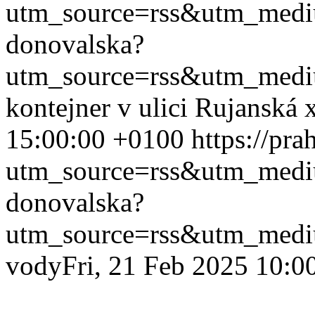
utm_source=rss&utm_med
donovalska?
utm_source=rss&utm_med
kontejner v ulici Rujanská
15:00:00 +0100
https://pr
utm_source=rss&utm_med
donovalska?
utm_source=rss&utm_med
vody
Fri, 21 Feb 2025 10:0