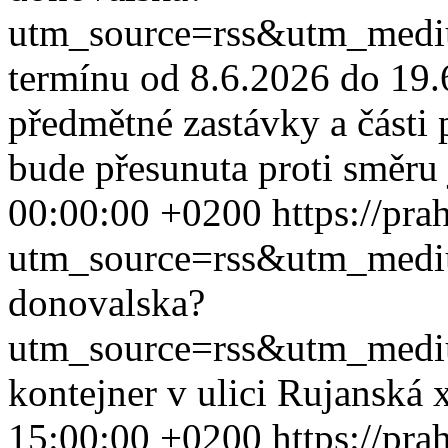
utm_source=rss&utm_med
termínu od 8.6.2026 do 19.
předmětné zastávky a části 
bude přesunuta proti směru j
00:00:00 +0200
https://pr
utm_source=rss&utm_med
donovalska?
utm_source=rss&utm_med
kontejner v ulici Rujanská
15:00:00 +0200
https://pr