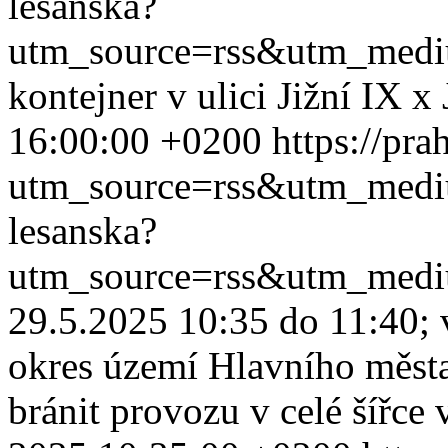
lesanska?
utm_source=rss&utm_med
kontejner v ulici Jižní IX x
16:00:00 +0200
https://pra
utm_source=rss&utm_med
lesanska?
utm_source=rss&utm_med
29.5.2025 10:35 do 11:40; v
okres území Hlavního města
bránit provozu v celé šířce 