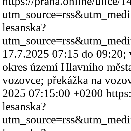
https://praha.online/ulice/
utm_source=rss&utm_med
lesanska?
utm_source=rss&utm_med
17.7.2025 07:15 do 09:20; v
okres území Hlavního města
vozovce; překážka na vozovc
2025 07:15:00 +0200
https
lesanska?
utm_source=rss&utm_med