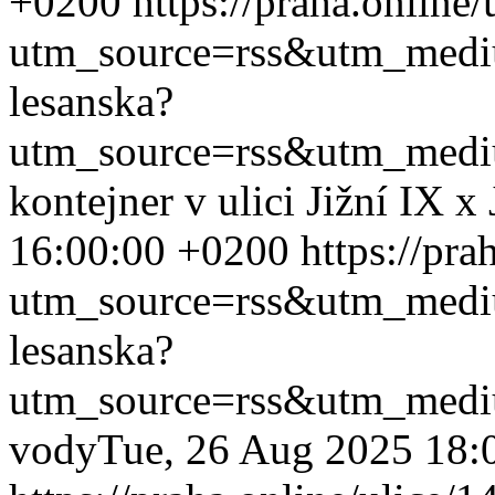
+0200
https://praha.online
utm_source=rss&utm_med
lesanska?
utm_source=rss&utm_med
kontejner v ulici Jižní IX x
16:00:00 +0200
https://pra
utm_source=rss&utm_med
lesanska?
utm_source=rss&utm_med
vody
Tue, 26 Aug 2025 18: