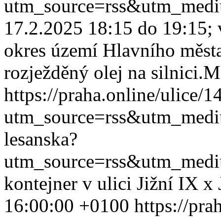
utm_source=rss&utm_med
17.2.2025 18:15 do 19:15; v
okres území Hlavního města
rozježděný olej na silnici.
Mo
https://praha.online/ulice/
utm_source=rss&utm_med
lesanska?
utm_source=rss&utm_med
kontejner v ulici Jižní IX x
16:00:00 +0100
https://pra