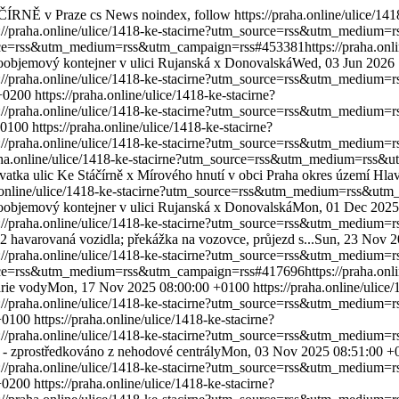
ÁČÍRNĚ v Praze
cs
News
noindex, follow
https://praha.online/ulice/141
s://praha.online/ulice/1418-ke-stacirne?utm_source=rss&utm_mediu
_source=rss&utm_medium=rss&utm_campaign=rss#453381
https://praha.onl
oobjemový kontejner v ulici Rujanská x Donovalská
Wed, 03 Jun 2026
s://praha.online/ulice/1418-ke-stacirne?utm_source=rss&utm_mediu
+0200
https://praha.online/ulice/1418-ke-stacirne?
s://praha.online/ulice/1418-ke-stacirne?utm_source=rss&utm_mediu
+0100
https://praha.online/ulice/1418-ke-stacirne?
s://praha.online/ulice/1418-ke-stacirne?utm_source=rss&utm_mediu
raha.online/ulice/1418-ke-stacirne?utm_source=rss&utm_medium=rss
vatka ulic Ke Stáčírně x Mírového hnutí v obci Praha okres území Hla
a.online/ulice/1418-ke-stacirne?utm_source=rss&utm_medium=rss&ut
oobjemový kontejner v ulici Rujanská x Donovalská
Mon, 01 Dec 2025
s://praha.online/ulice/1418-ke-stacirne?utm_source=rss&utm_mediu
2 havarovaná vozidla; překážka na vozovce, průjezd s...
Sun, 23 Nov 2
s://praha.online/ulice/1418-ke-stacirne?utm_source=rss&utm_mediu
_source=rss&utm_medium=rss&utm_campaign=rss#417696
https://praha.onl
rie vody
Mon, 17 Nov 2025 08:00:00 +0100
https://praha.online/ulice
s://praha.online/ulice/1418-ke-stacirne?utm_source=rss&utm_mediu
+0100
https://praha.online/ulice/1418-ke-stacirne?
s://praha.online/ulice/1418-ke-stacirne?utm_source=rss&utm_mediu
- zprostředkováno z nehodové centrály
Mon, 03 Nov 2025 08:51:00 +
s://praha.online/ulice/1418-ke-stacirne?utm_source=rss&utm_mediu
+0200
https://praha.online/ulice/1418-ke-stacirne?