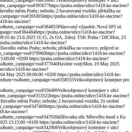
m=rss&utm_campaign=rss#398475
Velkoobjemový kontejner v ulici
&utm_campaign=rss#395677
https://praha.online/ulice/1418-ke-stacirne?
Hlavního města Prahy; nehoda; 2 havarovaná vozidla; překážka na
m_campaign=rss#391005
https://praha.online/ulice/1418-ke-stacirne?
1418-ke-stacirne?
m=rss&utm_campaign=rss#384855
Plánovaný výpadek: Nová SP5 ul.
ampaign=rss#384484
https://praha.online/ulice/1418-ke-stacirne?
5 09:10 do 23.6.2025 11:15, 2x OA, Zdroj: TSK Praha / DIC
Mon, 23
/praha.online/ulice/1418-ke-stacirne?
 Hlavního města Prahy; nehoda; překážka na vozovce, průjezd se
utm_campaign=rss#379960
https://praha.online/ulice/1418-ke-stacirne?
15:00:00 +0200
https://praha.online/ulice/1418-ke-stacirne?
m=rss&utm_campaign=rss#377040
Havárie vody
Mon, 19 May 2025
ine/ulice/1418-ke-stacirne?
 04 May 2025 09:00:00 +0200
https://praha.online/ulice/1418-ke-
m_medium=rss&utm_campaign=rss#358555
Velkoobjemový kontejner pro
m=rss&utm_campaign=rss#356489
Velkoobjemový kontejner v ulici
s&utm_campaign=rss#353522
https://praha.online/ulice/1418-ke-stacirne?
 Hlavního města Prahy; nehoda; 2 havarovaná vozidla; 2x osobní
utm_campaign=rss#347460
https://praha.online/ulice/1418-ke-stacirne?
418-ke-stacirne?
m=rss&utm_campaign=rss#347026
křižovatka ulic Mírového hnutí x Ke
2025 13:15:00 +0100
https://praha.online/ulice/1418-ke-stacirne?
m=rss&utm_campaign=rss#342908
Velkoobjemový kontejner v ulici