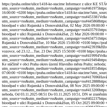
https://praha.online/ulice/1418-ke-stacirne
Informace z ulice KE ST
utm_source=rss&utm_medium=rss&utm_campaign=rss#461975
http
16:00:00 +0200
https://praha.online/ulice/1418-ke-stacirne?utm
utm_source=rss&utm_medium=rss&utm_campaign=rss#453381
Velk
utm_source=rss&utm_medium=rss&utm_campaign=rss#445868
http
bioodpad v ulici Rujanská x Donovalská
Sat, 02 May 2026 09:00:00 
utm_source=rss&utm_medium=rss&utm_campaign=rss#435791
http
bioodpad v ulici Rujanská x Donovalská
Sat, 21 Mar 2026 09:00:00 
utm_source=rss&utm_medium=rss&utm_campaign=rss#434751
http
Rujanská x Donovalská
Tue, 10 Mar 2026 15:00:00 +0100
https://p
utm_source=rss&utm_medium=rss&utm_campaign=rss#423939
křižo
vozovce, od 23.12....
Tue, 23 Dec 2025 15:50:00 +0100
https://prah
utm_source=rss&utm_medium=rss&utm_campaign=rss#419994
Velk
utm_source=rss&utm_medium=rss&utm_campaign=rss#419494
http
Ke stáčírně v obci Praha okres území Hlavního města Prahy; nehoda; 
utm_source=rss&utm_medium=rss&utm_campaign=rss#418554
http
07:00:00 +0100
https://praha.online/ulice/1418-ke-stacirne?utm
utm_source=rss&utm_medium=rss&utm_campaign=rss#417696
Havá
utm_source=rss&utm_medium=rss&utm_campaign=rss#412888
http
bioodpad v ulici Rujanská x Donovalská
Sat, 08 Nov 2025 09:00:00 
utm_source=rss&utm_medium=rss&utm_campaign=rss#413200
http
nehoda, Od 03.11.2025 08:51 Do 03.11.2025 10:51, DN se zraněním 
utm_source=rss&utm_medium=rss&utm_campaign=rss#402237
http
bioodpad v ulici Rujanská x Donovalská
Sun, 05 Oct 2025 09:00:00 