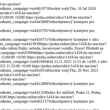
8-ke-stacirne?
m=rss&utm_campaign=rss#461975
Havárie vody
Thu, 16 Jul 2026
ine/ulice/1418-ke-stacirne?
 15:00:00 +0200
https://praha.online/ulice/1418-ke-stacirne?
m=rss&utm_campaign=rss#445868
Velkoobjemový kontejner pro
m=rss&utm_campaign=rss#435791
Velkoobjemový kontejner pro
m=rss&utm_campaign=rss#434751
Velkoobjemový kontejner v ulici
&utm_campaign=rss#423939
https://praha.online/ulice/1418-ke-stacirne?
vního města Prahy, nehoda, havarované vozidlo, Pozor! Předmět na
m_campaign=rss#419994
https://praha.online/ulice/1418-ke-stacirne?
 15:00:00 +0100
https://praha.online/ulice/1418-ke-stacirne?
m=rss&utm_campaign=rss#419494
Od 23.11.2025 11:55 do 14:00; v ulici
025 11:55:00 +0100
https://praha.online/ulice/1418-ke-stacirne?
m=rss&utm_campaign=rss#418554
Havárie vody
Thu, 20 Nov 2025
ine/ulice/1418-ke-stacirne?
/1418-ke-stacirne?
m=rss&utm_campaign=rss#412888
Velkoobjemový kontejner pro
m=rss&utm_campaign=rss#413200
ulice Ke stáčírně, Praha 11, Praha,
0100
https://praha.online/ulice/1418-ke-stacirne?
m=rss&utm_campaign=rss#402237
Velkoobjemový kontejner pro