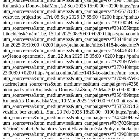
utm_source=rss&utm_medium=rss&utm_campaign=rss#398475
http
Rujanská x Donovalská
Mon, 22 Sep 2025 15:00:00 +0200
https://
utm_source=rss&utm_medium=rss&utm_campaign=rss#395677
Od 5.
vozovce, průjezd se ...
Fri, 05 Sep 2025 17:55:00 +0200
https://prah
utm_source=rss&utm_medium=rss&utm_campaign=rss#391005
Havá
utm_source=rss&utm_medium=rss&utm_campaign=rss#384855
http
Litochlebské nám.
Tue, 15 Jul 2025 08:30:00 +0200
https://praha.o
utm_source=rss&utm_medium=rss&utm_campaign=rss#384484
ulic
Jun 2025 09:10:00 +0200
https://praha.online/ulice/1418-ke-stac
utm_source=rss&utm_medium=rss&utm_campaign=rss#384436
Od 22
zvýšenou opatrností; ...
Sun, 22 Jun 2025 15:05:00 +0200
https://pr
utm_source=rss&utm_medium=rss&utm_campaign=rss#379960
Velk
utm_source=rss&utm_medium=rss&utm_campaign=rss#377040
http
23:00:00 +0200
https://praha.online/ulice/1418-ke-stacirne?utm
utm_source=rss&utm_medium=rss&utm_campaign=rss#370993
Velk
stacirne?utm_source=rss&utm_medium=rss&utm_campaign=rss#358
bioodpad v ulici Rujanská x Donovalská
Sun, 23 Mar 2025 09:00:00
utm_source=rss&utm_medium=rss&utm_campaign=rss#356489
http
Rujanská x Donovalská
Mon, 10 Mar 2025 15:00:00 +0100
https://
utm_source=rss&utm_medium=rss&utm_campaign=rss#353522
Od 23
vozidlo, bez zranění....
Sun, 23 Feb 2025 18:20:00 +0100
https://pr
utm_source=rss&utm_medium=rss&utm_campaign=rss#347460
Havá
utm_source=rss&utm_medium=rss&utm_campaign=rss#347026
http
Stáčírně, v obci Praha okres území Hlavního města Prahy, nehoda, om
utm_source=rss&utm_medium=rss&utm_campaign=rss#342908
http