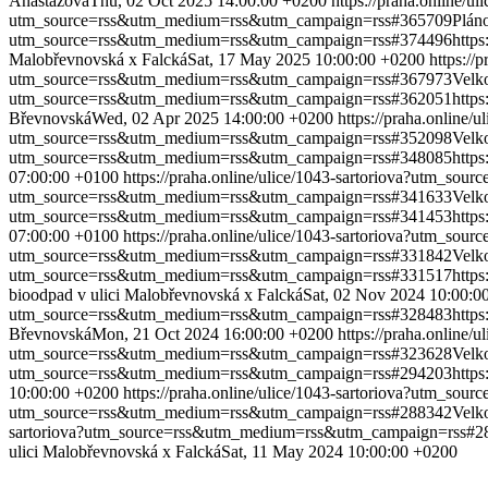
Anastázova
Thu, 02 Oct 2025 14:00:00 +0200
https://praha.online
utm_source=rss&utm_medium=rss&utm_campaign=rss#365709
Plán
utm_source=rss&utm_medium=rss&utm_campaign=rss#374496
http
Malobřevnovská x Falcká
Sat, 17 May 2025 10:00:00 +0200
https:/
utm_source=rss&utm_medium=rss&utm_campaign=rss#367973
Velk
utm_source=rss&utm_medium=rss&utm_campaign=rss#362051
http
Břevnovská
Wed, 02 Apr 2025 14:00:00 +0200
https://praha.onlin
utm_source=rss&utm_medium=rss&utm_campaign=rss#352098
Velk
utm_source=rss&utm_medium=rss&utm_campaign=rss#348085
http
07:00:00 +0100
https://praha.online/ulice/1043-sartoriova?utm_
utm_source=rss&utm_medium=rss&utm_campaign=rss#341633
Velk
utm_source=rss&utm_medium=rss&utm_campaign=rss#341453
http
07:00:00 +0100
https://praha.online/ulice/1043-sartoriova?utm_
utm_source=rss&utm_medium=rss&utm_campaign=rss#331842
Velk
utm_source=rss&utm_medium=rss&utm_campaign=rss#331517
http
bioodpad v ulici Malobřevnovská x Falcká
Sat, 02 Nov 2024 10:00:0
utm_source=rss&utm_medium=rss&utm_campaign=rss#328483
http
Břevnovská
Mon, 21 Oct 2024 16:00:00 +0200
https://praha.onlin
utm_source=rss&utm_medium=rss&utm_campaign=rss#323628
Velk
utm_source=rss&utm_medium=rss&utm_campaign=rss#294203
http
10:00:00 +0200
https://praha.online/ulice/1043-sartoriova?utm_
utm_source=rss&utm_medium=rss&utm_campaign=rss#288342
Velk
sartoriova?utm_source=rss&utm_medium=rss&utm_campaign=rss#2
ulici Malobřevnovská x Falcká
Sat, 11 May 2024 10:00:00 +0200