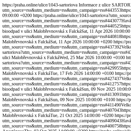
https://praha.online/ulice/1043-sartoriova
Informace z ulice SARTOR
utm_source=rss&utm_medium=rss&utm_campaign=rss#443553
http
09:00:00 +0200
https://praha.online/ulice/1043-sartoriova?utm_
utm_source=rss&utm_medium=rss&utm_campaign=rss#443077
Havá
utm_source=rss&utm_medium=rss&utm_campaign=rss#440525
http
bioodpad v ulici Malobřevnovská x Falcká
Sat, 11 Apr 2026 10:00:0
utm_source=rss&utm_medium=rss&utm_campaign=rss#440818
http
Malobřevnovská x Falcká
Sat, 11 Apr 2026 10:00:00 +0200
https://
utm_source=rss&utm_medium=rss&utm_campaign=rss#437392
Velk
sartoriova?utm_source=rss&utm_medium=rss&utm_campaign=rss#4
ulici Malobřevnovská x Falcká
Wed, 25 Mar 2026 10:00:00 +0100
ht
sartoriova?utm_source=rss&utm_medium=rss&utm_campaign=rss#4
utm_source=rss&utm_medium=rss&utm_campaign=rss#429955
http
Malobřevnovská x Falcká
Tue, 17 Feb 2026 14:00:00 +0100
https:/
utm_source=rss&utm_medium=rss&utm_campaign=rss#427437
Velk
utm_source=rss&utm_medium=rss&utm_campaign=rss#412757
http
bioodpad v ulici Malobřevnovská x Falcká
Sun, 09 Nov 2025 10:00:
utm_source=rss&utm_medium=rss&utm_campaign=rss#413091
http
Malobřevnovská x Falcká
Sun, 09 Nov 2025 10:00:00 +0100
https:/
utm_source=rss&utm_medium=rss&utm_campaign=rss#411490
Velk
utm_source=rss&utm_medium=rss&utm_campaign=rss#407043
http
Malobřevnovská x Falcká
Tue, 21 Oct 2025 14:00:00 +0200
https://
utm_source=rss&utm_medium=rss&utm_campaign=rss#409043
Havá
utm_source=rss&utm_medium=rss&utm_campaign=rss#400758
http